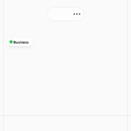
Business
運営構造を支える
事業を展開
Merは、AI時代に必要な運営基盤を、
CRM / Revenue Operations、業務自動化 / AI活用、デ
ータオペレーションの3領域から支援します。
業務・プロセス・データを起点に、実際に機能する運
営構造へつなげます。