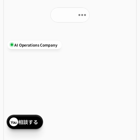
AI Operations Company
運営構造から
組織を変える
Merは、AI時代に合わせてオペレーション（業務・プロセ
ス・データ）を再設計し、
組織が仕組みで機能するための運営基盤づくりを支援し
ます。
相談する
You