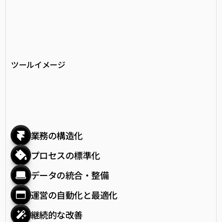
AI時代の運営構造は
単一のツールでは成立し
ない。
ツールイメージ
業務の構造化
プロセスの標準化
データの統合・整備
運営の自動化と最適化
継続的な改善