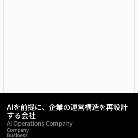
【diver】業務フロー設計を“無料”で提
供開始 ─ As-Is/To-Be整理からツール
選定・費用見積まで、AI活用の「最初
の一歩」を支援
2026/06/24
AIを前提に、企業の運営構造を再設計
する会社
AI Operations Company
Company
Business