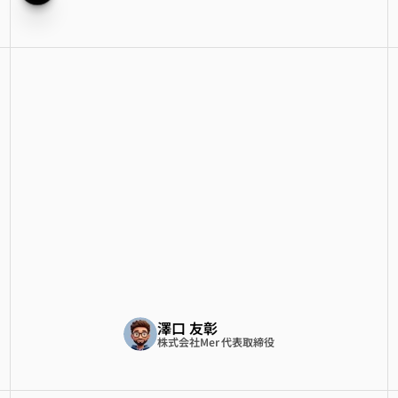
Merが提供する価値の中心は、
ツール単体の導入ではなく、組織が機
能し続けるための「運営構造」です。
オペレーション（業務・プロセス・デ
ータ）を起点に運営構造をAIネイティ
ブに再設計し、
必要に応じてツールの導入・実装まで
含めて支援します。
澤口 友彰
株式会社Mer 代表取締役