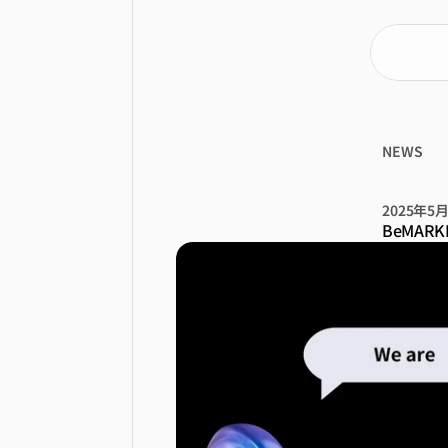
NEWS
Be
2025年5
BeMA