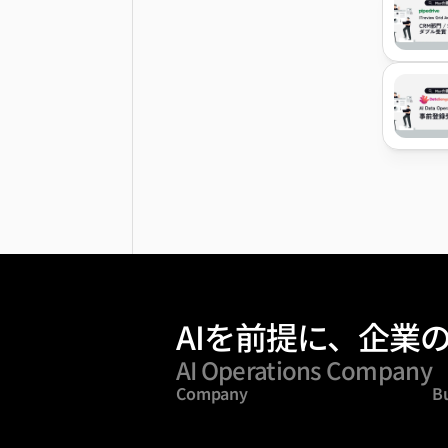
AIを前提に、企業
AI Operations Company
Company
B