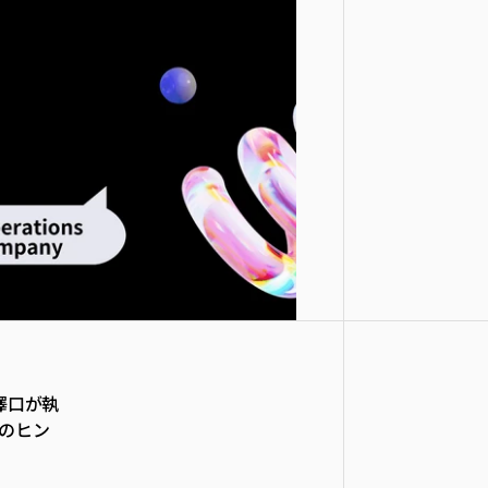
澤口が執
めのヒン