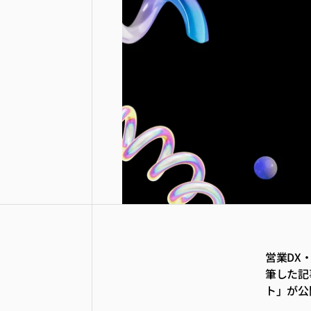
営業DX
筆した記
ト」が公