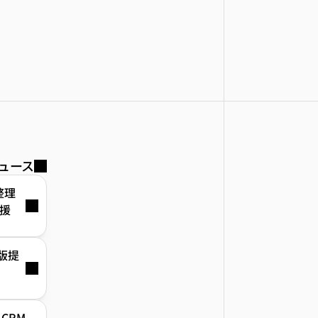
ュース
整理
援
β版提
、CRM