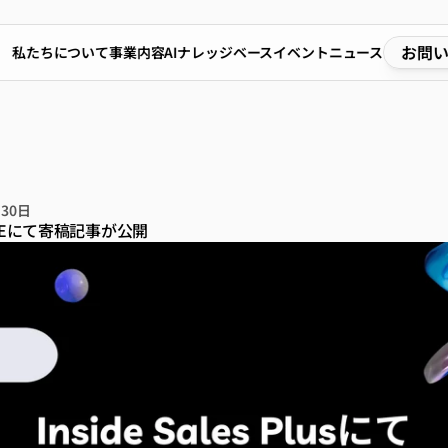
お問
私たちについて
事業内容
AIナレッジベース
イベント
ニュース
MARKEにて寄稿記事が公
月30日
RKEにて寄稿記事が公開