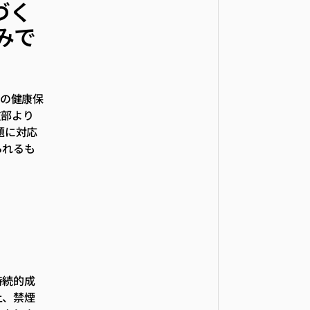
づく
みで
員の健康保
支部より
題に対応
られるも
持続的成
上、禁煙