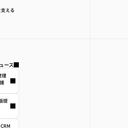
を支える
ュース
整理
援
β版提
、CRM