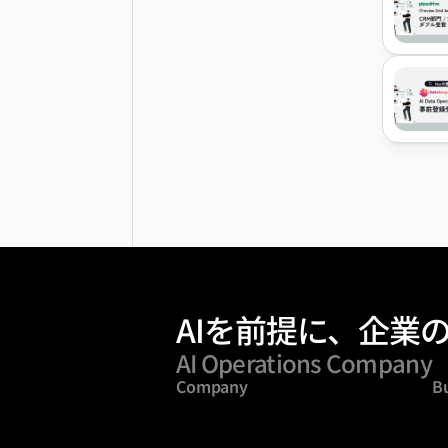
AIを前提に、企業
AI Operations Company
Company
B