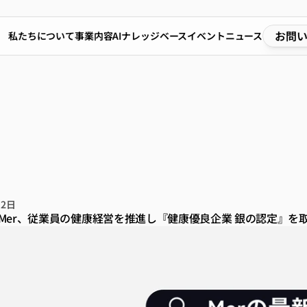
お問
私たちについて
事業内容
AIナレッジベース
イベント
ニュース
式会社Mer、従業員の健康
推進し『健康優良企業
の認定』を取得
月2日
Mer、従業員の健康経営を推進し『健康優良企業 銀の認定』を